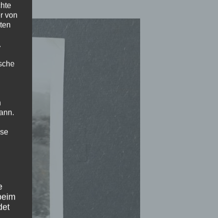
chte
r von
ten
.
ische
n
ann.
ise
e
beim
det