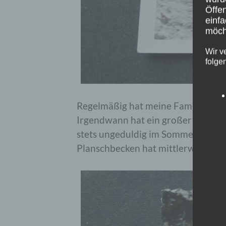
Öffen
einfa
möcht
Wir v
folge
Regelmäßig hat meine Familie den G
Irgendwann hat ein großer Stahlw
stets ungeduldig im Sommer gewart
Planschbecken hat mittlerweile sei