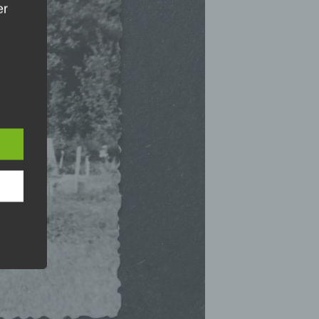
er
rbare
n
er
enen
n,