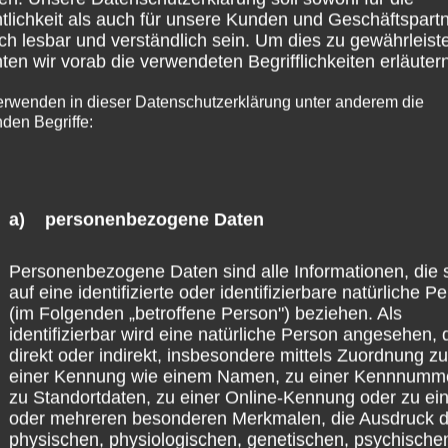
tlichkeit als auch für unsere Kunden und Geschäftspart
ch lesbar und verständlich sein. Um dies zu gewährleist
en wir vorab die verwendeten Begrifflichkeiten erläutern
erwenden in dieser Datenschutzerklärung unter anderem die
nden Begriffe:
arten besucht und gepflegt. Es wurde ein Erdbeerfel
a) personenbezogene Daten
andpool die Erdbeeren verdrängt, zu meinem plantsc
et habe, bis er endlich mit Brunnenwasser gefüllt w
Personenbezogene Daten sind alle Informationen, die 
nen Geist aufgegeben, das geebnete Rondell dient tem
auf eine identifizierte oder identifizierbare natürliche P
(im Folgenden „betroffene Person") beziehen. Als
identifizierbar wird eine natürliche Person angesehen, 
direkt oder indirekt, insbesondere mittels Zuordnung zu
einer Kennung wie einem Namen, zu einer Kennnumm
zu Standortdaten, zu einer Online-Kennung oder zu e
oder mehreren besonderen Merkmalen, die Ausdruck d
physischen, physiologischen, genetischen, psychische