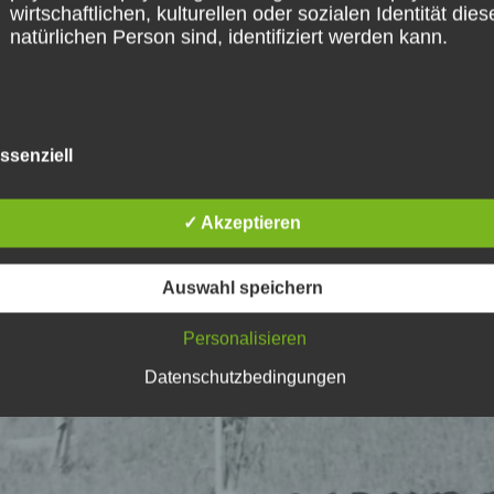
wirtschaftlichen, kulturellen oder sozialen Identität dies
natürlichen Person sind, identifiziert werden kann.
b) betroffene Person
ssenziell
Betroffene Person ist jede identifizierte oder identifizie
natürliche Person, deren personenbezogene Daten vo
✓ Akzeptieren
dem für die Verarbeitung Verantwortlichen verarbeitet
werden.
Auswahl speichern
c) Verarbeitung
Personalisieren
Datenschutzbedingungen
Verarbeitung ist jeder mit oder ohne Hilfe automatisiert
Verfahren ausgeführte Vorgang oder jede solche
Vorgangsreihe im Zusammenhang mit personenbezog
Daten wie das Erheben, das Erfassen, die Organisatio
das Ordnen, die Speicherung, die Anpassung oder