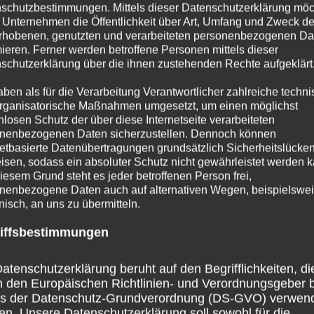
schutzbestimmungen. Mittels dieser Datenschutzerklärung mö
 Unternehmen die Öffentlichkeit über Art, Umfang und Zweck de
rhobenen, genutzten und verarbeiteten personenbezogenen Da
mieren. Ferner werden betroffene Personen mittels dieser
schutzerklärung über die ihnen zustehenden Rechte aufgeklärt
aben als für die Verarbeitung Verantwortlicher zahlreiche techn
rganisatorische Maßnahmen umgesetzt, um einen möglichst
nlosen Schutz der über diese Internetseite verarbeiteten
nenbezogenen Daten sicherzustellen. Dennoch können
netbasierte Datenübertragungen grundsätzlich Sicherheitslücke
isen, sodass ein absoluter Schutz nicht gewährleistet werden k
iesem Grund steht es jeder betroffenen Person frei,
nenbezogene Daten auch auf alternativen Wegen, beispielswe
onisch, an uns zu übermitteln.
iffsbestimmungen
atenschutzerklärung beruht auf den Begrifflichkeiten, di
h den Europäischen Richtlinien- und Verordnungsgeber 
ss der Datenschutz-Grundverordnung (DS-GVO) verwen
en. Unsere Datenschutzerklärung soll sowohl für die