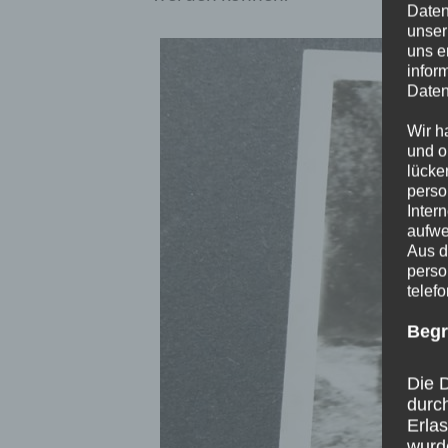
Daten
unser
uns e
infor
Daten
Wir h
und o
lücke
perso
Inter
aufwe
Aus d
perso
telef
Begr
Die D
durc
Erla
wurd