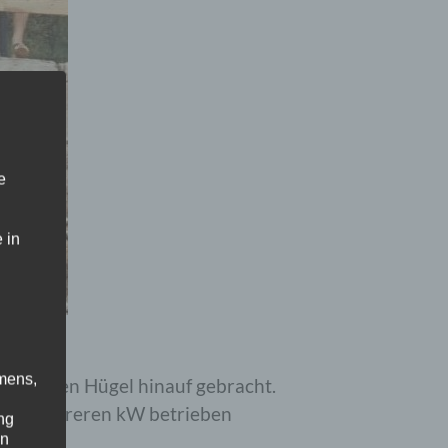
e
 in
Welt)
mens,
satz den Hügel hinauf gebracht.
h mit mehreren kW betrieben
ng
en