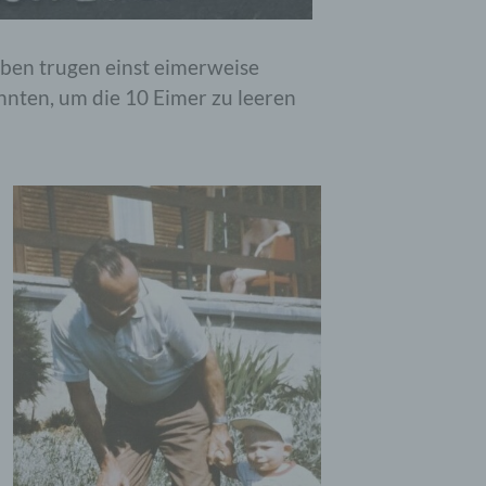
dung,
eine
iben trugen einst eimerweise
e
nnten, um die 10 Eimer zu leeren
ihre
se