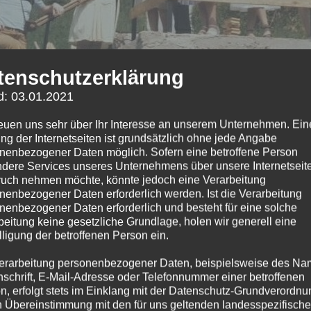
tenschutzerklärung
d: 03.01.2021
reuen uns sehr über Ihr Interesse an unserem Unternehmen. Ein
ng der Internetseiten ist grundsätzlich ohne jede Angabe
nenbezogener Daten möglich. Sofern eine betroffene Person
dere Services unseres Unternehmens über unsere Internetseite
uch nehmen möchte, könnte jedoch eine Verarbeitung
nenbezogener Daten erforderlich werden. Ist die Verarbeitung
nenbezogener Daten erforderlich und besteht für eine solche
beitung keine gesetzliche Grundlage, holen wir generell eine
ieht das aus, wenn alle ganz stolz drauf sind (und ich noch nicht auf der 
lligung der betroffenen Person ein.
erarbeitung personenbezogener Daten, beispielsweise des Na
 wurden die Unmengen an Beton und der Bungalow-Bau
nschrift, E-Mail-Adresse oder Telefonnummer einer betroffenen
d Verteilerkästen installiert, sodass Netzgeräte auc
n, erfolgt stets im Einklang mit der Datenschutz-Grundverordnu
n Übereinstimmung mit den für uns geltenden landesspezifisch