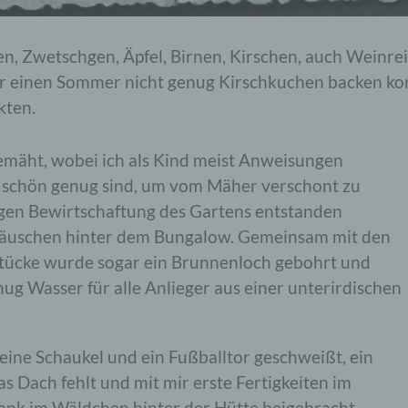
Veränderung, das Auslesen, das Abfragen, die Verwen
die Offenlegung durch Übermittlung, Verbreitung oder 
andere Form der Bereitstellung, den Abgleich oder die
n, Zwetschgen, Äpfel, Birnen, Kirschen, auch Weinre
Verknüpfung, die Einschränkung, das Löschen oder di
wir einen Sommer nicht genug Kirschkuchen backen ko
Vernichtung.
kten.
emäht, wobei ich als Kind meist Anweisungen
d) Einschränkung der Verarbeitung
schön genug sind, um vom Mäher verschont zu
Einschränkung der Verarbeitung ist die Markierung
en Bewirtschaftung des Gartens entstanden
gespeicherter personenbezogener Daten mit dem Ziel, 
äuschen hinter dem Bungalow. Gemeinsam mit den
künftige Verarbeitung einzuschränken.
tücke wurde sogar ein Brunnenloch gebohrt und
nug Wasser für alle Anlieger aus einer unterirdischen
e) Profiling
 eine Schaukel und ein Fußballtor geschweißt, ein
Profiling ist jede Art der automatisierten Verarbeitung
 Dach fehlt und mit mir erste Fertigkeiten im
personenbezogener Daten, die darin besteht, dass die
personenbezogenen Daten verwendet werden, um
nk im Wäldchen hinter der Hütte beigebracht.