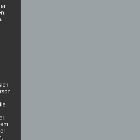
ner
en,
.
sich
erson
die
er,
inem
er
n,