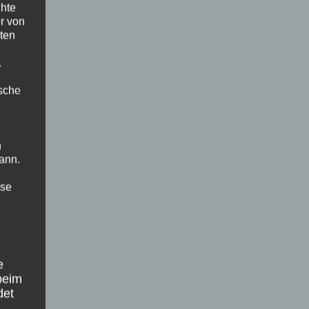
chte
r von
ten
.
ische
n
ann.
ise
e
beim
det