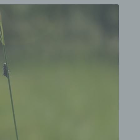
Veränderung, das Auslesen, das Abfragen, die Verwen
die Offenlegung durch Übermittlung, Verbreitung oder 
andere Form der Bereitstellung, den Abgleich oder die
Verknüpfung, die Einschränkung, das Löschen oder di
Vernichtung.
d) Einschränkung der Verarbeitung
Einschränkung der Verarbeitung ist die Markierung
gespeicherter personenbezogener Daten mit dem Ziel, 
künftige Verarbeitung einzuschränken.
e) Profiling
Profiling ist jede Art der automatisierten Verarbeitung
personenbezogener Daten, die darin besteht, dass die
personenbezogenen Daten verwendet werden, um