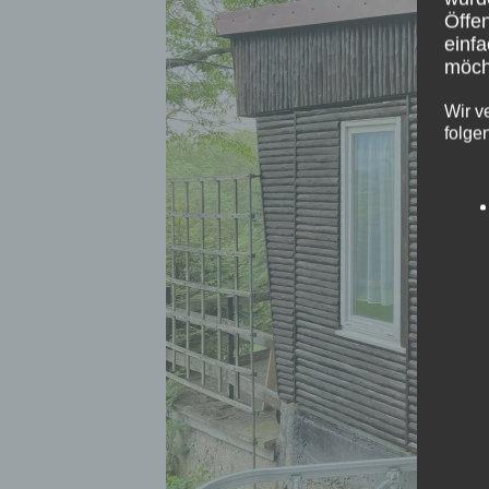
Öffen
einfa
möcht
Wir v
folge