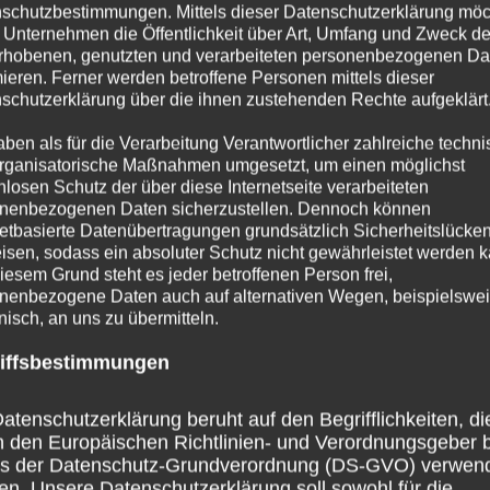
schutzbestimmungen. Mittels dieser Datenschutzerklärung mö
 Unternehmen die Öffentlichkeit über Art, Umfang und Zweck de
rhobenen, genutzten und verarbeiteten personenbezogenen Da
mieren. Ferner werden betroffene Personen mittels dieser
schutzerklärung über die ihnen zustehenden Rechte aufgeklärt
aben als für die Verarbeitung Verantwortlicher zahlreiche techn
rganisatorische Maßnahmen umgesetzt, um einen möglichst
nlosen Schutz der über diese Internetseite verarbeiteten
nenbezogenen Daten sicherzustellen. Dennoch können
netbasierte Datenübertragungen grundsätzlich Sicherheitslücke
isen, sodass ein absoluter Schutz nicht gewährleistet werden k
iesem Grund steht es jeder betroffenen Person frei,
nenbezogene Daten auch auf alternativen Wegen, beispielswe
onisch, an uns zu übermitteln.
iffsbestimmungen
atenschutzerklärung beruht auf den Begrifflichkeiten, di
h den Europäischen Richtlinien- und Verordnungsgeber 
ss der Datenschutz-Grundverordnung (DS-GVO) verwen
en. Unsere Datenschutzerklärung soll sowohl für die