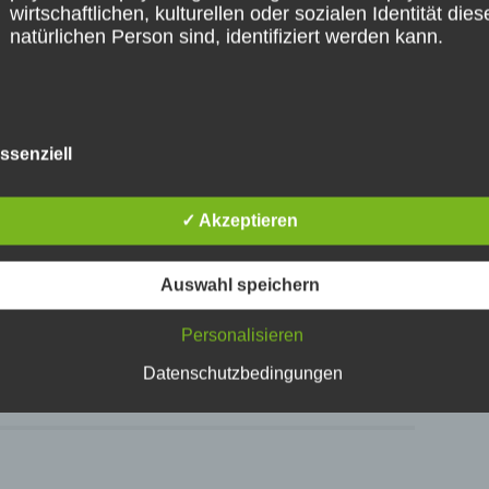
wirtschaftlichen, kulturellen oder sozialen Identität dies
natürlichen Person sind, identifiziert werden kann.
treichen
b) betroffene Person
NTARE
ssenziell
Betroffene Person ist jede identifizierte oder identifizie
t hatte, war der Boden am vergangenen
natürliche Person, deren personenbezogene Daten vo
✓ Akzeptieren
dem für die Verarbeitung Verantwortlichen verarbeitet
ndament aus Rasengittersteinen für die
werden.
Auswahl speichern
c) Verarbeitung
Personalisieren
Datenschutzbedingungen
Verarbeitung ist jeder mit oder ohne Hilfe automatisiert
Verfahren ausgeführte Vorgang oder jede solche
Vorgangsreihe im Zusammenhang mit personenbezog
Daten wie das Erheben, das Erfassen, die Organisatio
das Ordnen, die Speicherung, die Anpassung oder