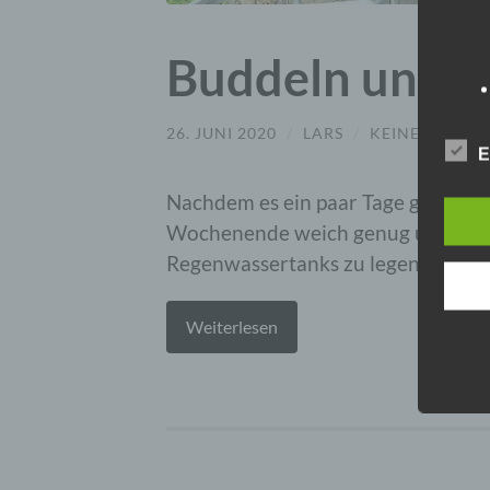
Buddeln und S
26. JUNI 2020
/
LARS
/
KEINE KOMME
E
Nachdem es ein paar Tage geregne
Wochenende weich genug um das Fu
Regenwassertanks zu legen.
Weiterlesen