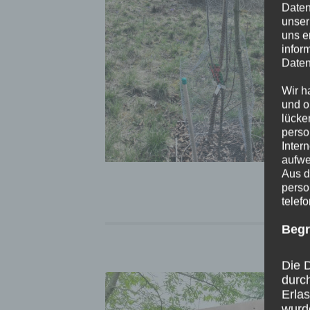
Daten
unser
uns e
infor
Daten
Wir h
und o
lücke
perso
Inter
aufwe
Aus d
perso
telef
Begr
Die D
durc
Erla
wurd