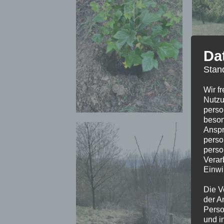
Da
Stan
Wir f
Nutzu
perso
beson
Anspr
perso
perso
Verar
Einwi
Die V
der A
Perso
und i