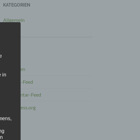
KATEGORIEN
Allgemein
META
e
Anmelden
 in
Eintrags-Feed
Kommentar-Feed
WordPress.org
mens,
ng
en